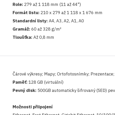
Role:
279 až 1 118 mm (11 až 44")
Formát listu:
210 x 279 až 1 118 x 1 676 mm
Standardní listy:
A4, A3, A2, A1, A0
Gramáž:
60 až 328 g/m²
Tloušťka:
Až 0,8 mm
Čárové výkresy; Mapy; Ortofotosnímky; Prezentace; 
Paměť:
128 GB (virtuální)
Pevný disk:
500GB automaticky šifrovaný (SED) pev
Možnosti přiipojení