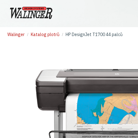
Walinger
Katalog plotrů
HP DesignJet T1700 44 palců
/
/