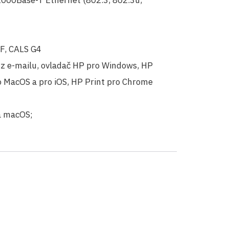
1000Base-T Ethernet (802.3, 802.3u,
RF, CALS G4
k z e-mailu, ovladač HP pro Windows, HP
ro MacOS a pro iOS, HP Print pro Chrome
a macOS;