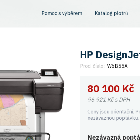
Pomoc s výběrem
Katalog plotrů
HP DesignJe
Prod. číslo:
W6B55A
80 100
Kč
96 921
Kč s DPH
Ceny jsou orientační. P
nezávaznou poptávku.
Nezávazná poptá