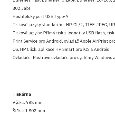
Ethernet, Fast Ethernet, Gigabit Ethernet, 10/100/
802.3ab)
Hostitelský port USB Type-A
Tiskové jazyky standardní: HP-GL/2, TIFF, JPEG, U
Tiskové jazyky: Přímý tisk z jednotky USB flash, tis
Print Service pro Android, ovladač Apple AirPrint p
OS, HP Click, aplikace HP Smart pro iOS a Android
Ovladače: Rastrové ovladače pro systémy Windows 
Tiskárna
Výška: 988 mm
Šířka: 1 802 mm