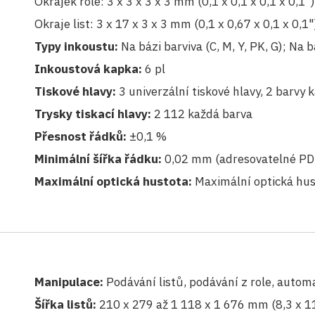
Okrajek role: 3 x 3 x 3 x 3 mm (0,1 x 0,1 x 0,1 x 0,1")
Okraje list: 3 x 17 x 3 x 3 mm (0,1 x 0,67 x 0,1 x 0,1"
Typy inkoustu:
Na bázi barviva (C, M, Y, PK, G); Na
Inkoustová kapka:
6 pl
Tiskové hlavy:
3 univerzální tiskové hlavy, 2 barvy 
Trysky tiskací hlavy:
2 112 každá barva
Přesnost řádků:
±0,1 %
Minimální šířka řádku:
0,02 mm (adresovatelné PDF
Maximální optická hustota:
Maximální optická hust
Manipulace:
Podávání listů, podávání z role, autom
Šířka listů:
210 x 279 až 1 118 x 1 676 mm (8,3 x 11