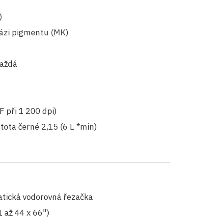
)
 bázi pigmentu (MK)
každá
 při 1 200 dpi)
ota černé 2,15 (6 L *min)
atická vodorovná řezačka
 až 44 x 66")