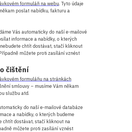
ávkovém formuláři na webu
. Tyto údaje
ěkam poslat nabídku, fakturu a
idáme Vás automaticky do naší e-mailové
lat informace a nabídky, o kterých
ebudete chtít dostávat, stačí kliknout
 Případně můžete proti zasílání vznést
o čištění
ávkovém formulářiu na stránkách
 plnění smlouvy – musíme Vám někam
ou službu atd.
automaticky do naší e-mailové databáze
rmace a nabídky, o kterých budeme
chtít dostávat, stačí kliknout na
ípadně můžete proti zasílání vznést