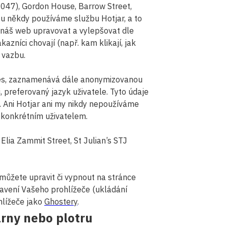
68047), Gordon House, Barrow Street,
u někdy používáme službu Hotjar, a to
náš web upravovat a vylepšovat dle
azníci chovají (např. kam klikají, jak
 vazbu.
kies, zaznamenává dále anonymizovanou
i, preferovaný jazyk uživatele. Tyto údaje
 Ani Hotjar ani my nikdy nepoužíváme
s konkrétním uživatelem.
 Elia Zammit Street, St Julian’s STJ
můžete upravit či vypnout na stránce
tavení Vašeho prohlížeče (ukládání
ohlížeče jako
Ghostery
.
rny nebo plotru