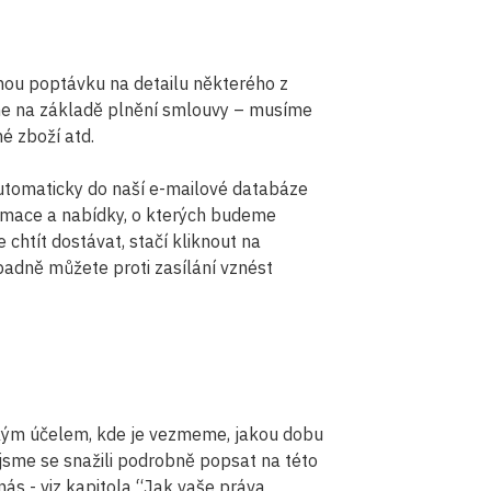
nou poptávku na detailu některého z
me na základě plnění smlouvy – musíme
é zboží atd.
automaticky do naší e-mailové databáze
rmace a nabídky, o kterých budeme
chtít dostávat, stačí kliknout na
ípadně můžete proti zasílání vznést
akým účelem, kde je vezmeme, jakou dobu
sme se snažili podrobně popsat na této
nás - viz kapitola “Jak vaše práva