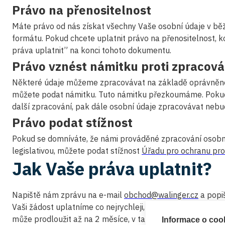
Právo na přenositelnost
Máte právo od nás získat všechny Vaše osobní údaje v bě
formátu. Pokud chcete uplatnit právo na přenositelnost, ko
práva uplatnit” na konci tohoto dokumentu.
Právo vznést námitku proti zpracová
Některé údaje můžeme zpracovávat na základě oprávněné
můžete podat námitku. Tuto námitku přezkoumáme. Poku
další zpracování, pak dále osobní údaje zpracovávat neb
Právo podat stížnost
Pokud se domníváte, že námi prováděné zpracování osobní
legislativou, můžete podat stížnost
Úřadu pro ochranu pro
Jak Vaše práva uplatnit?
Napiště nám zprávu na e-mail
obchod@walinger.cz
a popiš
Vaši žádost uplatníme co nejrychleji, nejvýše ale do 30 d
může prodloužit až na 2 měsíce, v takovém případě vás a
Informace o cook