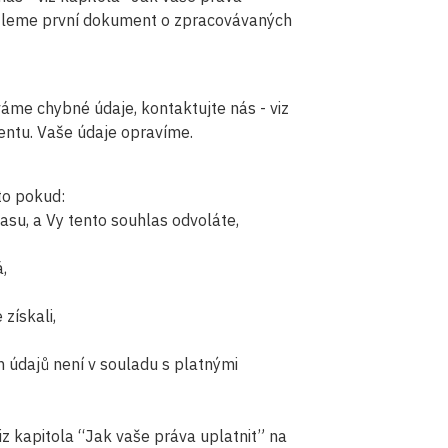
ašleme první dokument o zpracovávaných
me chybné údaje, kontaktujte nás - viz
entu. Vaše údaje opravíme.
to pokud:
su, a Vy tento souhlas odvoláte,
,
získali,
 údajů není v souladu s platnými
iz kapitola “Jak vaše práva uplatnit” na