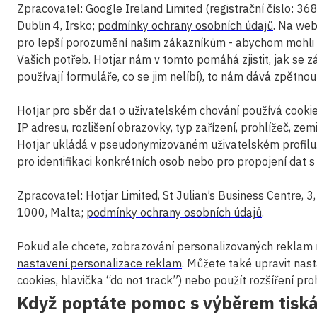
Zpracovatel: Google Ireland Limited (registrační číslo: 3
Dublin 4, Irsko;
podmínky ochrany osobních údajů
. Na web
pro lepší porozumění našim zákazníkům - abychom mohli 
Vašich potřeb. Hotjar nám v tomto pomáhá zjistit, jak se zák
používají formuláře, co se jim nelíbí), to nám dává zpětnou
Hotjar pro sběr dat o uživatelském chování používá coo
IP adresu, rozlišení obrazovky, typ zařízení, prohlížeč, zem
Hotjar ukládá v pseudonymizovaném uživatelském profilu.
pro identifikaci konkrétních osob nebo pro propojení dat 
Zpracovatel: Hotjar Limited, St Julian’s Business Centre, 3,
1000, Malta;
podmínky ochrany osobních údajů
.
Pokud ale chcete, zobrazování personalizovaných reklam 
nastavení personalizace reklam
. Můžete také upravit nas
cookies, hlavička “do not track”) nebo použít rozšíření pr
Když poptáte pomoc s výběrem tiská