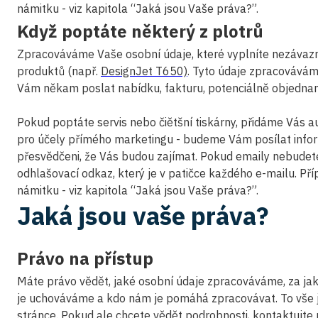
námitku - viz kapitola “Jaká jsou Vaše práva?”.
Když poptáte některý z plotrů
Zpracováváme Vaše osobní údaje, které vyplníte nezávaz
produktů (např.
DesignJet T650)
. Tyto údaje zpracovává
Vám někam poslat nabídku, fakturu, potenciálně objednan
Pokud poptáte servis nebo čiětšní tiskárny, přidáme Vás 
pro účely přímého marketingu - budeme Vám posílat info
přesvědčeni, že Vás budou zajímat. Pokud emaily nebudete 
odhlašovací odkaz, který je v patičce každého e-mailu. Př
námitku - viz kapitola “Jaká jsou Vaše práva?”.
Jaká jsou vaše práva?
Právo na přístup
Máte právo vědět, jaké osobní údaje zpracováváme, za j
je uchováváme a kdo nám je pomáhá zpracovávat. To vše j
stránce. Pokud ale chcete vědět podrobnosti, kontaktujte 