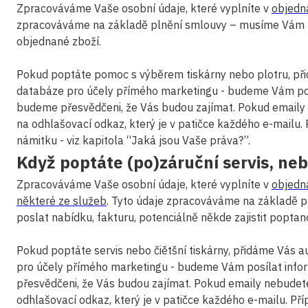
Zpracováváme Vaše osobní údaje, které vyplníte v
objedn
zpracováváme na základě plnění smlouvy – musíme Vám n
objednané zboží.
Pokud poptáte pomoc s výběrem tiskárny nebo plotru, př
databáze pro účely přímého marketingu - budeme Vám posí
budeme přesvědčeni, že Vás budou zajímat. Pokud emaily n
na odhlašovací odkaz, který je v patičce každého e-mailu.
námitku - viz kapitola “Jaká jsou Vaše práva?”.
Když poptáte (po)záruční servis, neb
Zpracováváme Vaše osobní údaje, které vyplníte v
objedn
některé ze služeb
. Tyto údaje zpracováváme na základě
poslat nabídku, fakturu, potenciálně někde zajistit poptan
Pokud poptáte servis nebo čiětšní tiskárny, přidáme Vás 
pro účely přímého marketingu - budeme Vám posílat info
přesvědčeni, že Vás budou zajímat. Pokud emaily nebudete 
odhlašovací odkaz, který je v patičce každého e-mailu. Př