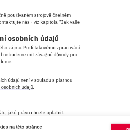
žně používaném strojově čitelném
ntaktujte nás - viz kapitola “Jak vaše
ní osobních údajů
ho zájmu. Proti takovému zpracování
d nebudeme mít závažné důvody pro
udeme.
ch údajů není v souladu s platnou
 osobních údajů
.
te, jaké právo chcete uplatnit.
nů. Ve výjimečných případech se doba
le budeme informovat.
ies na této stránce
Po