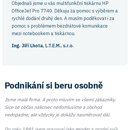
Objednali jsme u vás multifunkční tiskárnu HP
OfficeJet Pro 7740. Děkuju za pomoc s výběrem a
rychlé dodání druhý den. A musím poděkovat i za
pomoc s problémem bezdrátové komunikace
mezi notebookem a tiskárnou.
Ing. Jiří Lhota,
L.T.E.M., s.r.o.
Podnikání si beru osobně
Jsme malá firma. A proto mluvím se všemi zákazníky.
Sice se občas nakonec nedomluvíme a obchod
nedopadne, ale vždycky je dokážu nasměrovat dál.
Do roku 1991 jsem pracoval jako geodet a prodal svůj