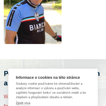
Pomáháme firmám s výběrem
Informace o cookies na této stránce
a provozem tiskáren a plotrů
Soubory cookie používáme ke shromažďování a
analýze informací o výkonu a používání webu,
zajištění fungování funkcí ze sociálních médií a ke
Výběr správné tiskárny a plotru
zlepšení a přizpůsobení obsahu a reklam.
Zjistit více
Servis a čištění zařízení