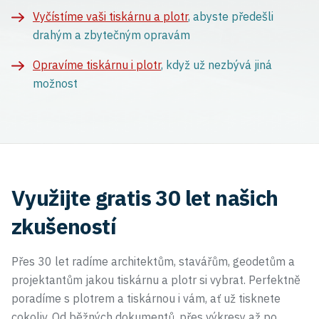
Vyčístíme vaši tiskárnu a plotr
, abyste předešli
drahým a zbytečným opravám
Opravíme tiskárnu i plotr
, když už nezbývá jiná
možnost
Využijte gratis 30 let našich
zkušeností
Přes 30 let radíme architektům, stavářům, geodetům a
projektantům jakou tiskárnu a plotr si vybrat. Perfektně
poradíme s plotrem a tiskárnou i vám, ať už tisknete
cokoliv. Od běžných dokumentů, přes výkresy až po